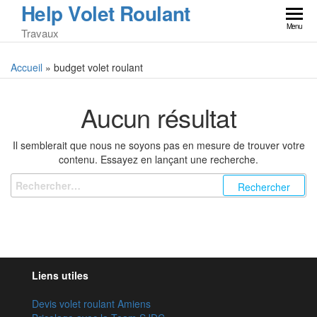
Help Volet Roulant
Skip
to
Menu
Travaux
the
content
Accueil
»
budget volet roulant
Aucun résultat
Il semblerait que nous ne soyons pas en mesure de trouver votre
contenu. Essayez en lançant une recherche.
Rechercher :
Liens utiles
Devis volet roulant Amiens