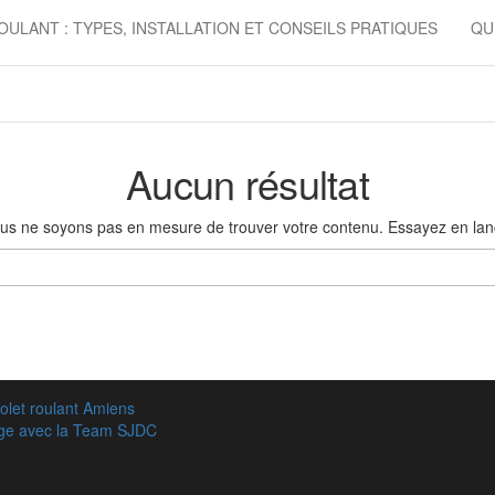
OULANT : TYPES, INSTALLATION ET CONSEILS PRATIQUES
QU
Aucun résultat
ous ne soyons pas en mesure de trouver votre contenu. Essayez en la
Rechercher :
olet roulant Amiens
age avec la Team SJDC