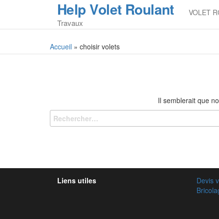
Help Volet Roulant
Skip
VOLET R
to
Travaux
the
content
Accueil
»
choisir volets
Il semblerait que n
Liens utiles
Devis v
Bricol