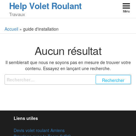
Help Volet Roulant
Skip
to
Menu
Travaux
the
content
Accueil
»
guide d'installation
Aucun résultat
Il semblerait que nous ne soyons pas en mesure de trouver votre
contenu. Essayez en lançant une recherche.
Rechercher :
Liens utiles
Devis volet roulant Amiens