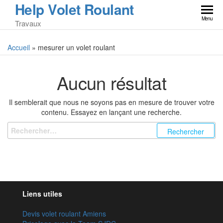
Help Volet Roulant
Skip
to
Menu
Travaux
the
content
Accueil
»
mesurer un volet roulant
Aucun résultat
Il semblerait que nous ne soyons pas en mesure de trouver votre
contenu. Essayez en lançant une recherche.
Rechercher :
Liens utiles
Devis volet roulant Amiens