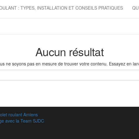
OULANT : TYPES, INSTALLATION ET CONSEILS PRATIQUES
QU
Aucun résultat
ous ne soyons pas en mesure de trouver votre contenu. Essayez en la
Rechercher :
olet roulant Amiens
age avec la Team SJDC