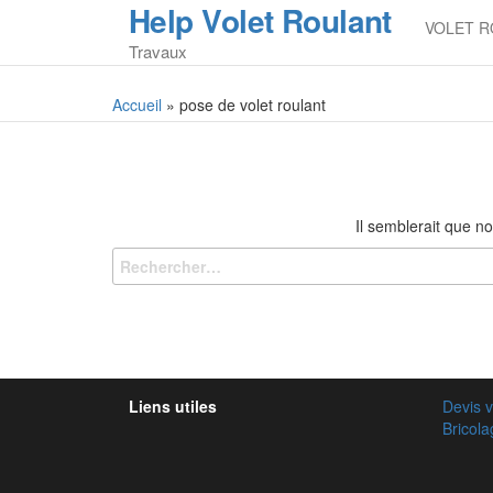
Help Volet Roulant
Skip
VOLET R
to
Travaux
the
content
Accueil
»
pose de volet roulant
Il semblerait que n
Liens utiles
Devis v
Bricol