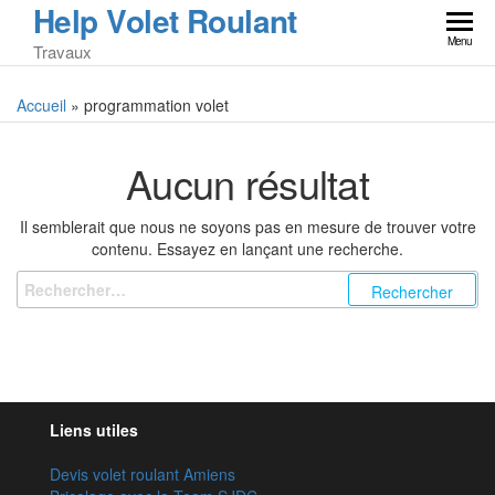
Help Volet Roulant
Skip
to
Menu
Travaux
the
content
Accueil
»
programmation volet
Aucun résultat
Il semblerait que nous ne soyons pas en mesure de trouver votre
contenu. Essayez en lançant une recherche.
Rechercher :
Liens utiles
Devis volet roulant Amiens