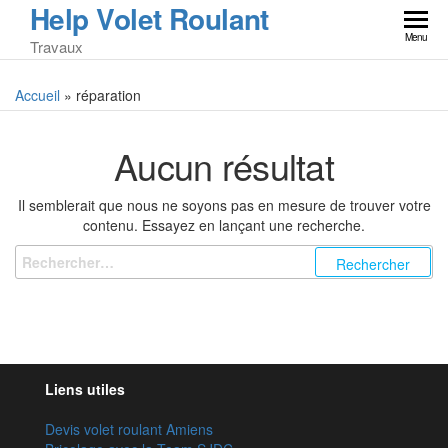
Help Volet Roulant
Skip
to
Menu
Travaux
the
content
Accueil
»
réparation
Aucun résultat
Il semblerait que nous ne soyons pas en mesure de trouver votre
contenu. Essayez en lançant une recherche.
Rechercher :
Liens utiles
Devis volet roulant Amiens