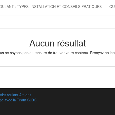
OULANT : TYPES, INSTALLATION ET CONSEILS PRATIQUES
QU
Aucun résultat
ous ne soyons pas en mesure de trouver votre contenu. Essayez en la
Rechercher :
olet roulant Amiens
age avec la Team SJDC