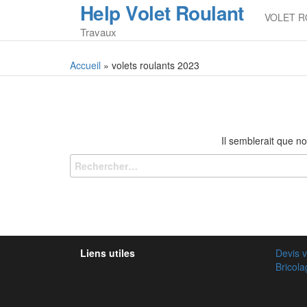
Help Volet Roulant
Skip
VOLET R
to
Travaux
the
content
Accueil
»
volets roulants 2023
Il semblerait que n
Liens utiles
Devis v
Bricol