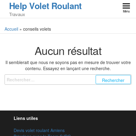
Help Volet Roulant
Skip
to
Menu
Travaux
the
content
Accueil
»
conseils volets
Aucun résultat
Il semblerait que nous ne soyons pas en mesure de trouver votre
contenu. Essayez en lançant une recherche.
Rechercher :
Liens utiles
Devis volet roulant Amiens