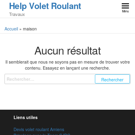
Help Volet Roulant
Skip
to
Menu
Travaux
the
content
Accueil
»
maison
Aucun résultat
Il semblerait que nous ne soyons pas en mesure de trouver votre
contenu. Essayez en lançant une recherche.
Rechercher :
Liens utiles
Devis volet roulant Amiens