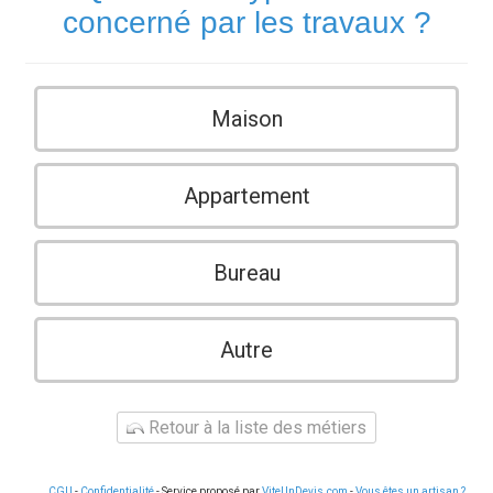
concerné par les travaux ?
Maison
Appartement
Bureau
Autre
Retour à la liste des métiers
CGU
-
Confidentialité
- Service proposé par
ViteUnDevis.com
-
Vous êtes un artisan ?