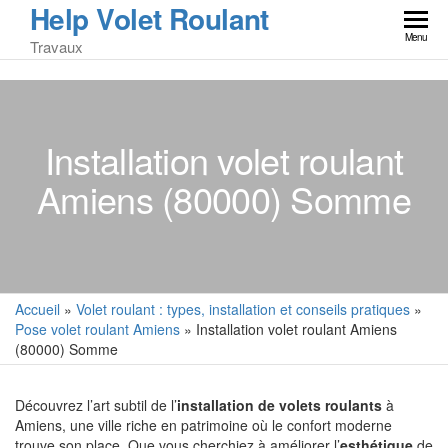
Help Volet Roulant
Skip
to
Menu
Travaux
the
content
Installation volet roulant
Amiens (80000) Somme
Accueil
»
Volet roulant : types, installation et conseils pratiques
»
Pose volet roulant Amiens
»
Installation volet roulant Amiens
(80000) Somme
Découvrez l’art subtil de l’
installation de volets roulants
à
Amiens, une ville riche en patrimoine où le confort moderne
trouve son place. Que vous cherchiez à améliorer l’
esthétique
de